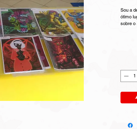
Sou a d
ótimo lu
sobre o
material
para li