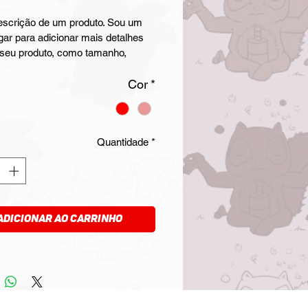
escrição de um produto. Sou um 
gar para adicionar mais detalhes 
 seu produto, como tamanho, 
, cuidados especiais e instruções 
mpeza.
Cor
*
Quantidade
*
Adicionar ao carrinho