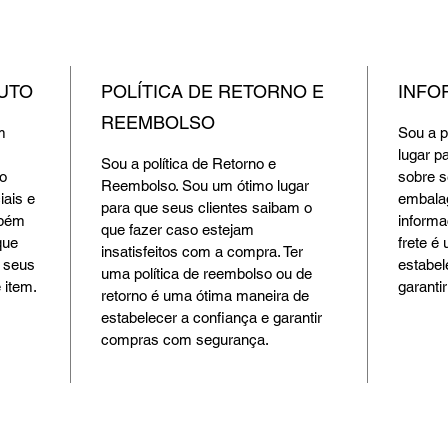
UTO
POLÍTICA DE RETORNO E
INFO
REEMBOLSO
m 
Sou a p
lugar p
Sou a política de Retorno e 
o 
sobre s
Reembolso. Sou um ótimo lugar 
ais e 
embalag
para que seus clientes saibam o 
mbém 
informa
que fazer caso estejam 
que 
frete é
insatisfeitos com a compra. Ter 
 seus 
estabel
uma política de reembolso ou de 
 item.
garanti
retorno é uma ótima maneira de 
estabelecer a confiança e garantir 
compras com segurança.