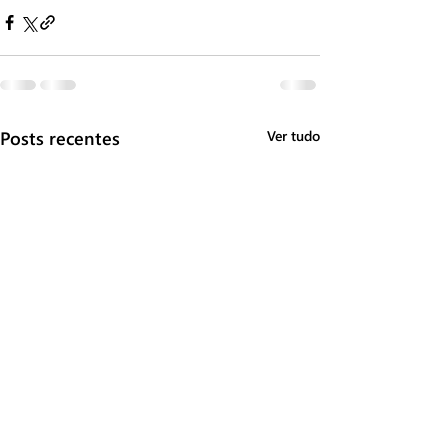
Posts recentes
Ver tudo