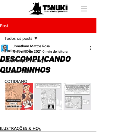
Post
Todos os posts
Jonatham Mattos Rosa
Todos os posts
9 de mai. de 2021
0 min de leitura
Descomplicando
ILUSTRAÇÕES & HQs
quadrinhos
COISAS NERDS
COTIDIANO
ILUSTRAÇÕES & HQs