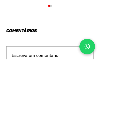
Comentários
descomplicando
descomplica
Escreva um comentário
quadrinhos
quadrinhos
NOS ACOMPANHE NESSA JORNADA