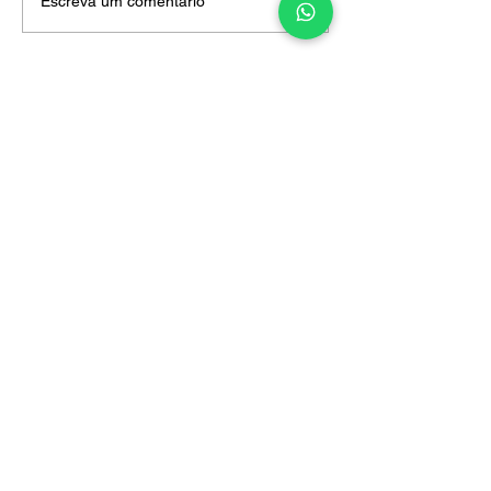
Escreva um comentário
visitando o papai
Mais recente
ESTÚDIO TANUKI
22 de set. de 2018
primeiro teste
Curtir
Responder
NOS ACOMPANHE NESSA JORNADA