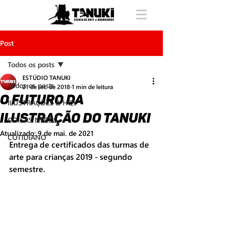
Post
Todos os posts
ESTÚDIO TANUKI
Todos os posts
21 de set. de 2018
1 min de leitura
O futuro da
ILUSTRAÇÕES & HQs
ilustração do tanuki
COISAS NERDS
Atualizado:
9 de mai. de 2021
COTIDIANO
Entrega de certificados das turmas de 
arte para crianças 2019 - segundo 
semestre.